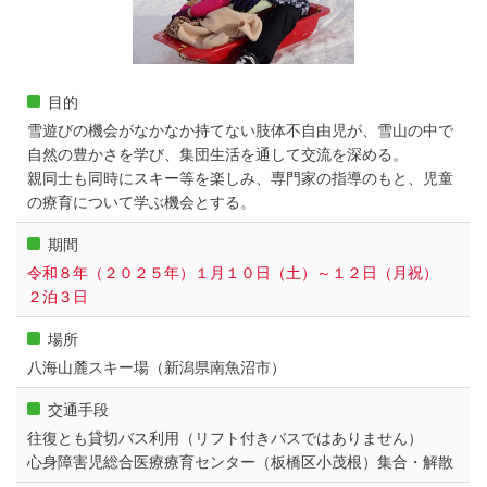
目的
雪遊びの機会がなかなか持てない肢体不自由児が、雪山の中で
自然の豊かさを学び、集団生活を通して交流を深める。
親同士も同時にスキー等を楽しみ、専門家の指導のもと、児童
の療育について学ぶ機会とする。
期間
令和８年（２０２５年）１月１０日（土）～１２日（月祝）
２泊３日
場所
八海山麓スキー場（新潟県南魚沼市）
交通手段
往復とも貸切バス利用（リフト付きバスではありません）
心身障害児総合医療療育センター（板橋区小茂根）集合・解散