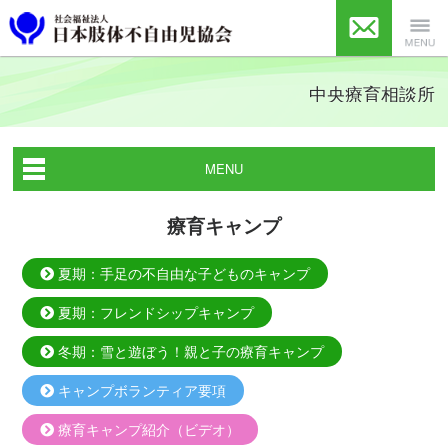
社会福祉法人 日本
お問い合
Menu
中央療育相談所
肢体不自由児協会
わせ
MENU
療育キャンプ
夏期：手足の不自由な子どものキャンプ
夏期：フレンドシップキャンプ
冬期：雪と遊ぼう！親と子の療育キャンプ
キャンプボランティア要項
療育キャンプ紹介（ビデオ）